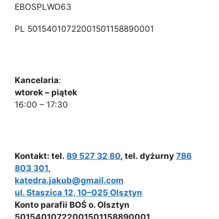
EBOSPLWO63
PL 50154010722001501158890001
Kancelaria
:
wtorek – piątek
16:00 – 17:30
Kontakt: tel.
89 527 32 80
, tel. dyżurny
786
803 301
,
katedra.jakub@gmail.com
ul. Staszica 12, 10–025 Olsztyn
Konto parafii BOŚ o. Olsztyn
50154010722001501158890001