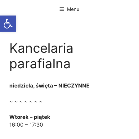
Przejdź
Menu
do
Otwórz pasek narzędzi
treści
Kancelaria
parafialna
niedziela, święta – NIECZYNNE
~ ~ ~ ~ ~ ~ ~
Wtorek – piątek
16:00 – 17:30