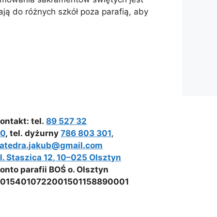
ają do różnych szkół poza parafią, aby
ontakt: tel.
89 527 32
80
, tel. dyżurny
786 803 301
,
atedra.jakub@gmail.com
l. Staszica 12, 10–025 Olsztyn
onto parafii BOŚ o. Olsztyn
0154010722001501158890001