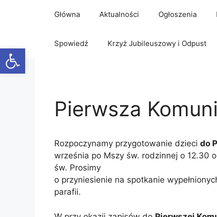
Przejdź
Główna
Aktualności
Ogłoszenia
do
treści
Spowiedź
Krzyż Jubileuszowy i Odpust
Otwórz pasek narzędzi
Pierwsza Komun
Rozpoczynamy przygotowanie dzieci
do 
września po Mszy św. rodzinnej o 12.30 o
św. Prosimy
o przyniesienie na spotkanie wypełnionych 
parafii.
W przy okazji zapisów do
Pierwszej Kom