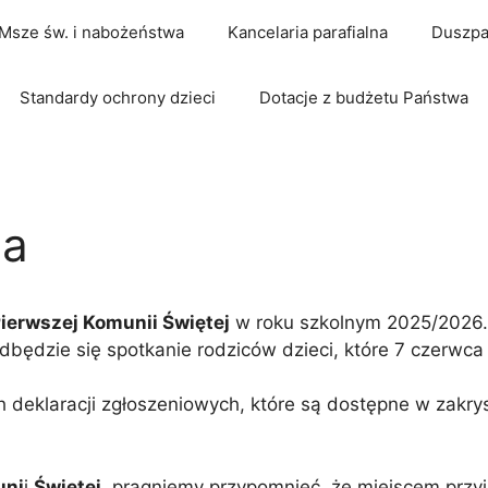
Msze św. i nabożeństwa
Kancelaria parafialna
Duszpa
Standardy ochrony dzieci
Dotacje z budżetu Państwa
ia
Pierwszej Komunii Świętej
w roku szkolnym 2025/2026.
dbędzie się spotkanie rodziców dzieci, które 7 czerwca
deklaracji zgłoszeniowych, które są dostępne w zakrystii
uni
i
Świętej
, pragniemy przypomnieć, że miejscem prz