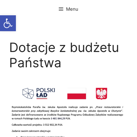
Przejdź
Menu
do
Otwórz pasek narzędzi
treści
Dotacje z budżetu
Państwa