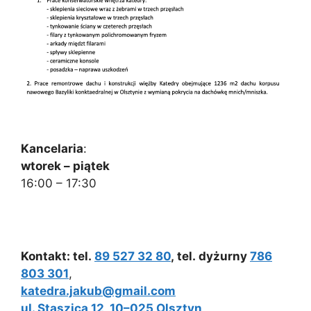
Kancelaria
:
wtorek – piątek
16:00 – 17:30
Kontakt: tel.
89 527 32 80
, tel. dyżurny
786
803 301
,
katedra.jakub@gmail.com
ul. Staszica 12, 10–025 Olsztyn